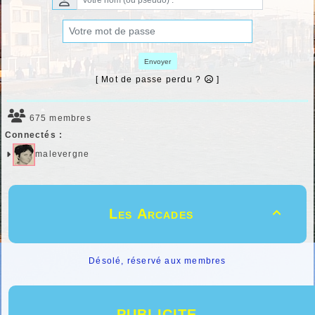
Envoyer
[ Mot de passe perdu ?
]
675 membres
Connectés :
malevergne
Les Arcades

Désolé, réservé aux membres
PUBLICITE...