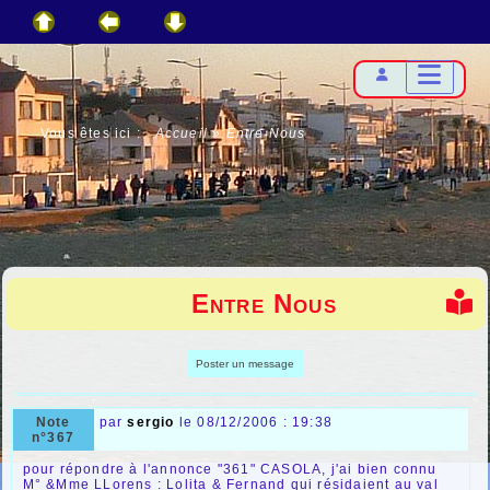
Vous êtes ici :
Accueil
»
Entre Nous
Entre Nous
Poster un message
Note
par
sergio
le 08/12/2006 : 19:38
n°367
pour répondre à l'annonce "361" CASOLA, j'ai bien connu
M° &Mme LLorens : Lolita & Fernand qui résidaient au val