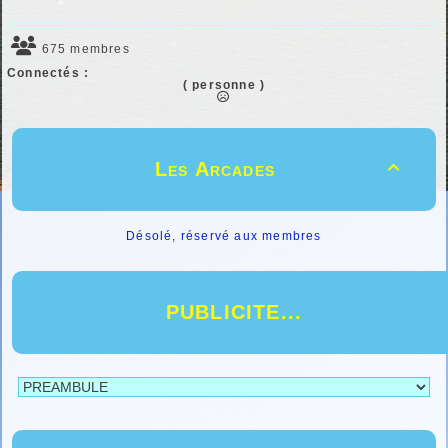
675 membres
Connectés :
( personne )
Les Arcades

Désolé, réservé aux membres
PUBLICITE...