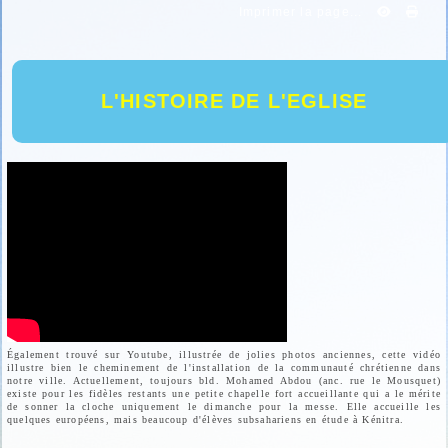
Imprimer la page...
L'HISTOIRE DE L'EGLISE
Également trouvé sur Youtube, illustrée de jolies photos anciennes, cette vidéo
illustre bien le cheminement de l'installation de la communauté chrétienne dans
notre ville. Actuellement, toujours bld. Mohamed Abdou (anc. rue le Mousquet)
existe pour les fidèles restants une petite chapelle fort accueillante qui a le mérite
de sonner la cloche uniquement le dimanche pour la messe. Elle accueille les
quelques européens, mais beaucoup d'élèves subsahariens en étude à Kénitra.