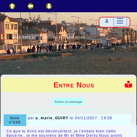
Vous êtes ici :
Accueil
»
Entre Nous
Entre Nous
Poster un message
Note
par
a_marie_GUIRY
le 04/11/2007 : 19:58
n°868
Ce que tu écris est déconcertant. je l'aimais bien cette
épicerie., je me souviens de Mr et Mme Dersy.Nous avons