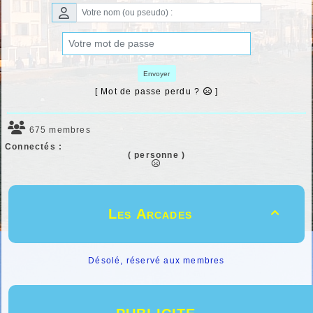
Envoyer
[ Mot de passe perdu ?
]
675 membres
Connectés :
( personne )
Les Arcades

Désolé, réservé aux membres